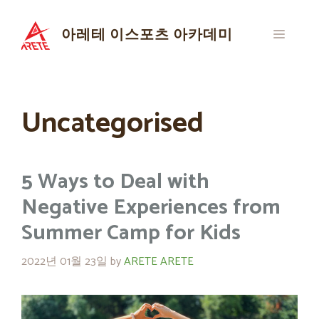
Skip
to
아레테 이스포츠 아카데미
MENU
content
Uncategorised
5 Ways to Deal with
Negative Experiences from
Summer Camp for Kids
2022년 01월 23일
by
ARETE ARETE