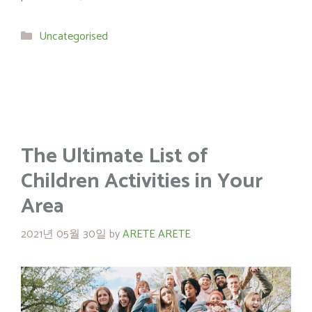
Categories
Uncategorised
The Ultimate List of
Children Activities in Your
Area
2021년 05월 30일
by
ARETE ARETE