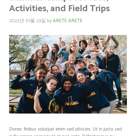
Activities, and Field Trips
2022년 01월 23일
by
ARETE ARETE
Donec finibus volutpat enim sed ultricies. Ut in justo sed