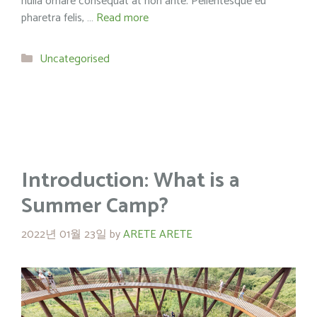
nulla ornare consequat at non ante. Pellentesque eu
pharetra felis, …
Read more
Categories
Uncategorised
Introduction: What is a
Summer Camp?
2022년 01월 23일
by
ARETE ARETE